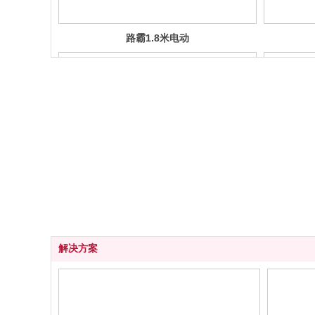
路霸1.8米电动
三轮车
解决方案
路霸1.7米自卸
车