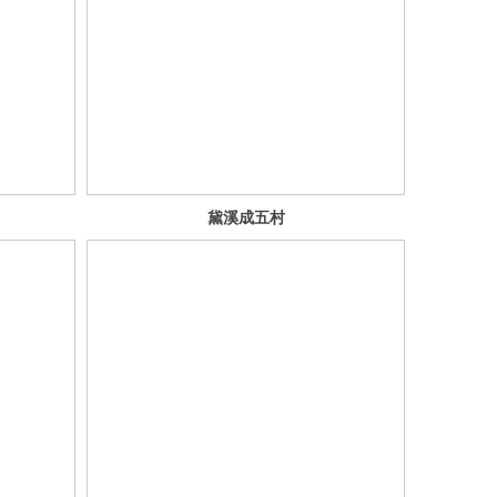
黛溪成五村