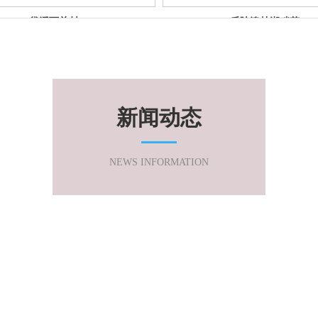
黛溪西关村
乐陵澳林湖畔花
园
新闻动态
NEWS INFORMATION
乐陵五里庄富鑫
家园