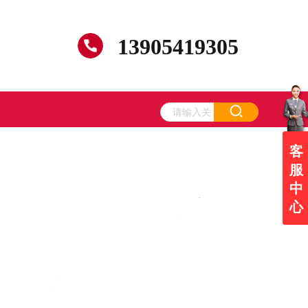
13905419305
客
服
中
心