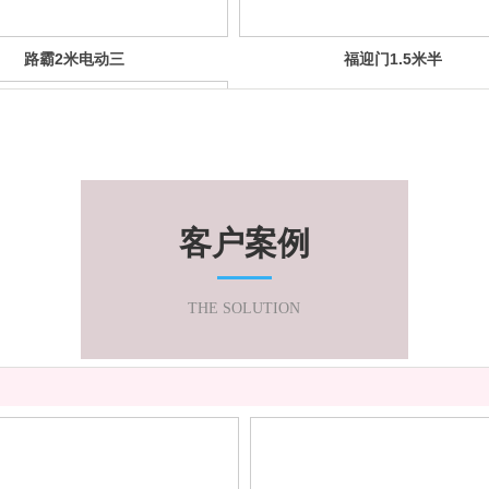
路霸2米电动三
福迎门1.5米半
轮车
蓬
客户案例
THE SOLUTION
观光车（带棚）