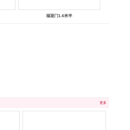
福迎门1.6米半
蓬
更多