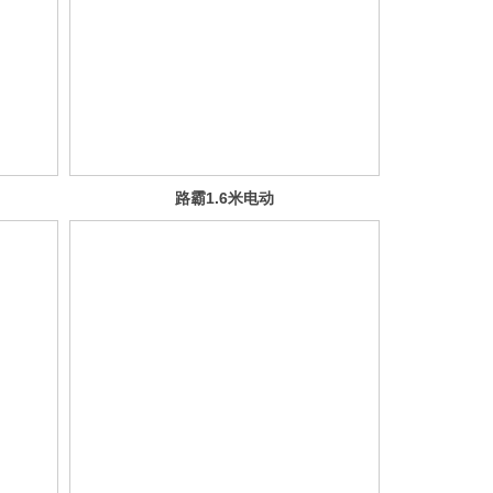
路霸1.6米电动
三轮车