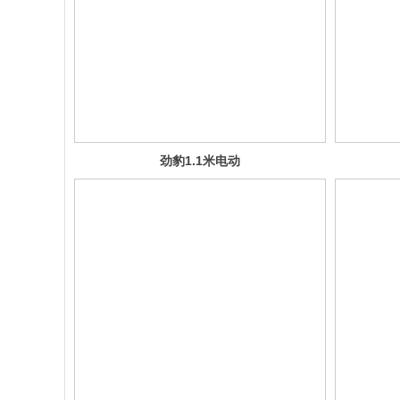
劲豹1.1米电动
三轮车