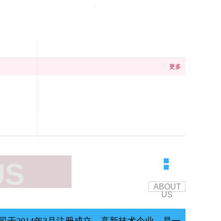
更多
US
ABOUT
US