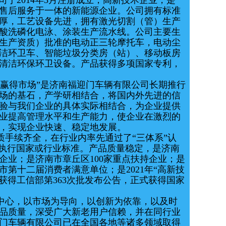
2014年3月注册成立，高新技术企业，是一
售后服务于一体的新能源企业。公司拥有标准
厚，工艺设备先进，拥有激光切割（管）生产
酸洗磷化电泳、涂装生产流水线。公司主要生
生产资质）批准的电动正三轮摩托车，电动尘
洁环卫车、智能垃圾分类房（站）、移动板房
清洁环保环卫设备。产品获得多项国家专利，
。
赢得市场”是济南福迎门车辆有限公司长期推行
场的基石，产学研相结合，将国内外先进的信
验与我们企业的具体实际相结合，为企业提供
业提高管理水平和生产能力，使企业在激烈的
，实现企业快速、稳定地发展。
手续齐全，在行业内率先通过了“三体系”认
格执行国家或行业标准。产品质量稳定，是济南
企业；是济南市章丘区100家重点扶持企业；是
第十二届消费者满意单位；是2021年“高新技
9日获得工信部第363次批发布公告，正式获得国家
心，以市场为导向，以创新为依靠，以及时
品质量，深受广大新老用户信赖，并在同行业
门车辆有限公司已在全国各地等诸多领域取得