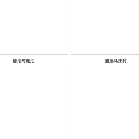
唐冶海潮汇
黛溪马庄村